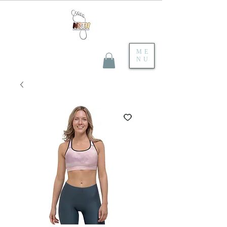
ME
NU