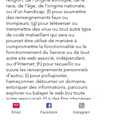
race, de l’âge, de l’origine nationale,
ou d’un handicap; (f) pour soumettre
des renseignements faux ou
trompeurs; (g) pour téléverser ou
transmettre des virus ou tout autre type
de code malveillant qui sera ou
pourrait être utilisé de manière à
compromettre la fonctionnalité ou le
fonctionnement du Service ou de tout
autre site web associé, indépendant,
ou d’Internet; (h) pour recueillir ou
suivre les renseignements personnels
d’autrui; (i) pour polluposter,
hameçonner, détourner un domaine,
extorquer des informations, parcourir,
explorer ou balayer le web (ou toute
autre ressource); (j) à des fins obscènes
ou immorales; ou (k) pour porter
atteinte ou contourner les mesures de
Email
Facebook
Instagram
sécurité de notre Service, de tout autre
site web, ou d’Internet. Nous nous
réservons le droit de résilier votre
utilisation du Service ou de tout site